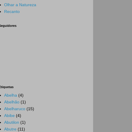
Olhar a Natureza
Recanto
Seguidores
Etiquetas
Abelha
(4)
Abelhão
(1)
Abelharuco
(15)
Abibe
(4)
Abutilon
(1)
Abutre
(11)