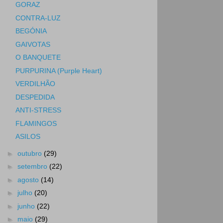
GORAZ
CONTRA-LUZ
BEGÓNIA
GAIVOTAS
O BANQUETE
PURPURINA (Purple Heart)
VERDILHÃO
DESPEDIDA
ANTI-STRESS
FLAMINGOS
ASILOS
►
outubro
(29)
►
setembro
(22)
►
agosto
(14)
►
julho
(20)
►
junho
(22)
►
maio
(29)