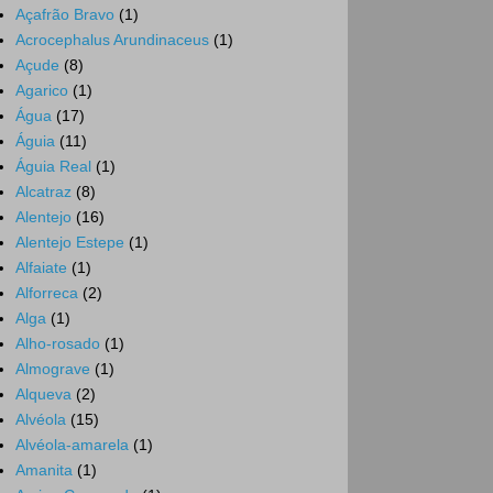
Açafrão Bravo
(1)
Acrocephalus Arundinaceus
(1)
Açude
(8)
Agarico
(1)
Água
(17)
Águia
(11)
Águia Real
(1)
Alcatraz
(8)
Alentejo
(16)
Alentejo Estepe
(1)
Alfaiate
(1)
Alforreca
(2)
Alga
(1)
Alho-rosado
(1)
Almograve
(1)
Alqueva
(2)
Alvéola
(15)
Alvéola-amarela
(1)
Amanita
(1)