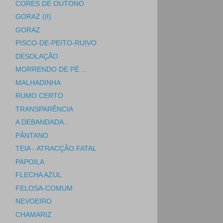
CORES DE OUTONO
GORAZ (II)
GORAZ
PISCO-DE-PEITO-RUIVO
DESOLAÇÃO
MORRENDO DE PÉ ...
MALHADINHA
RUMO CERTO
TRANSPARÊNCIA
A DEBANDADA...
PÂNTANO
TEIA - ATRACÇÃO FATAL
PAPOILA
FLECHA AZUL
FELOSA-COMUM
NEVOEIRO
CHAMARIZ