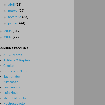
►
abril
(22)
►
março
(29)
►
fevereiro
(33)
►
janeiro
(44)
►
2008
(317)
►
2007
(27)
AS MINHAS ESCOLHAS
ABB- Photos
Anfibios & Repteis
Cinclus
Frames of Nature
Ilustranatur
Klictossan
Lusitanicus
Luís Novo
Miguel Almeida
Nostressphoto